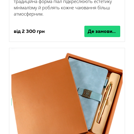
традиційна форма піал підкреслюють естетику
мінімалізму й роблять кожне чаювання більш
атмосферним.
від 2 300 грн
Де замовити