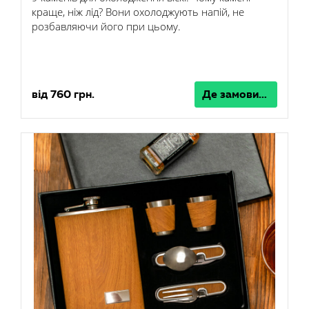
краще, ніж лід? Вони охолоджують напій, не
розбавляючи його при цьому.
від 760 грн.
Де замовити