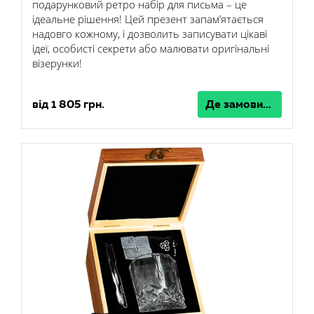
подарунковий ретро набір для письма – це
ідеальне рішення! Цей презент запам’ятається
надовго кожному, і дозволить записувати цікаві
ідеї, особисті секрети або малювати оригінальні
візерунки!
від 1 805 грн.
Де замовити